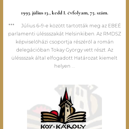
1993. július 13., kedd I. évfolyam, 75. szám.
*** Július 6–9-e között tartották meg az EBEÉ
parlamenti üléssszakát Helsinkiben. Az RMDSZ
képviselőházi csoportja részéről a román
delegációban Tokay György vett részt. Az
üléssszak által elfogadott Határozat kiemelt
helyen …