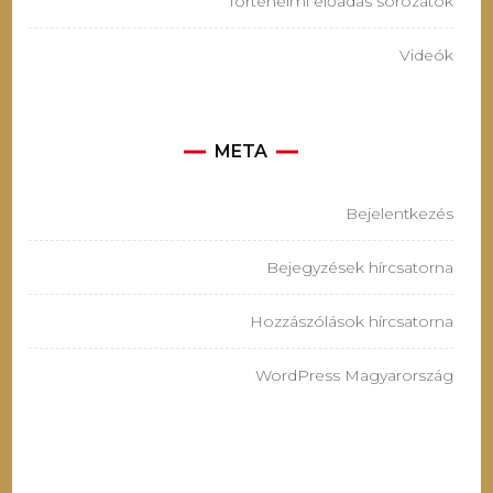
Történelmi előadás sorozatok
Videók
META
Bejelentkezés
Bejegyzések hírcsatorna
Hozzászólások hírcsatorna
WordPress Magyarország