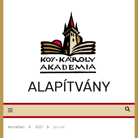
ALAPÍTVÁNY
Kezdőlap
2021
január