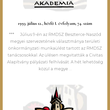
1993. július 12., hétfő I. évfolyam, 74. szám
*** Július 9-én az RMDSZ Beszterce-Naszód
megyei szervezetének választmánya területi
önkormányzati munkaülést tartott az RMDSZ
tanácsosokkal. Az ülésen megvitatták a Civitas
Alapítvány pályázati felhívását. A hét lehetőség
közül a megye …