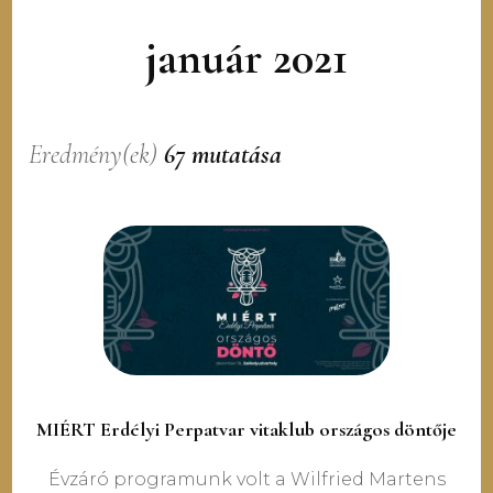
január 2021
Eredmény(ek)
67 mutatása
MIÉRT Erdélyi Perpatvar vitaklub országos döntője
Évzáró programunk volt a Wilfried Martens