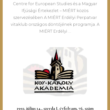
Centre for European Studies és a Magyar
Ifjúsági Értekezlet – MIÉRT közös
szervezésében A MIÉRT Erdélyi Perpatvar
vitaklub országos döntőjének programja. A
MIÉRT Erdélyi …
1993. július 14., szerda I. évfolyam, 76. szám