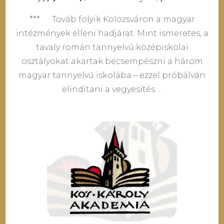
*** Továb folyik Kolozsváron a magyar
intézmények elleni hadjárat. Mint ismeretes, a
tavaly román tannyelvű középiskolai
osztályokat akartak becsempészni a három
magyar tannyelvű iskolába – ezzel próbálván
elindítani a vegyesítés …