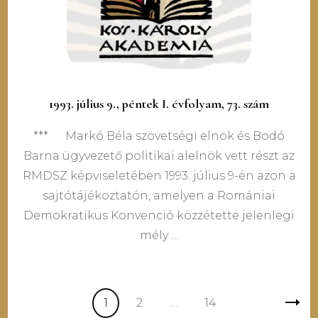
1993. július 9., péntek I. évfolyam, 73. szám
*** Markó Béla szövetségi elnök és Bodó
Barna ügyvezető politikai alelnök vett részt az
RMDSZ képviseletében 1993. július 9-én azon a
sajtótájékoztatón, amelyen a Romániai
Demokratikus Konvenció közzétette jelenlegi
mély …
Bejegyzés
Oldal
Oldal
Oldal
1
2
…
14
navigáció