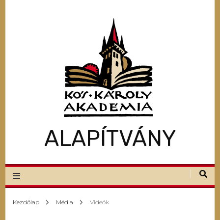
ALAPÍTVÁNY
Kezdőlap
Média
Videók