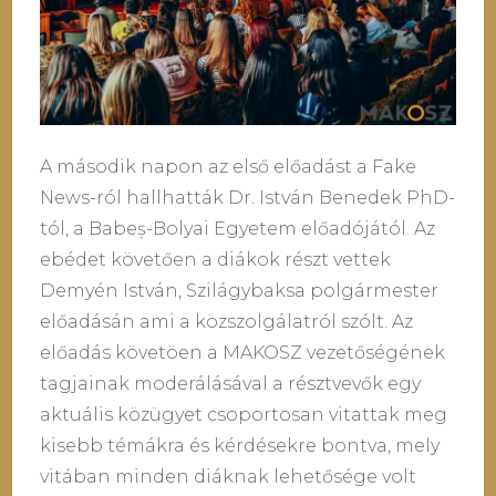
A második napon az első előadást a Fake
News-ról hallhatták Dr. István Benedek PhD-
tól, a Babeș-Bolyai Egyetem előadójától. Az
ebédet követően a diákok részt vettek
Demyén István, Szilágybaksa polgármester
előadásán ami a közszolgálatról szólt. Az
előadás követöen a MAKOSZ vezetőségének
tagjainak moderálásával a résztvevők egy
aktuális közügyet csoportosan vitattak meg
kisebb témákra és kérdésekre bontva, mely
vitában minden diáknak lehetősége volt