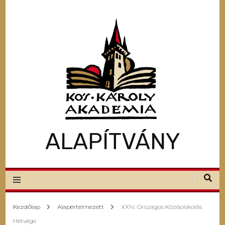
ALAPÍTVÁNY
Kezdőlap
Alapértelmezett
XXIV. Országos Középiskolás
Hétvége