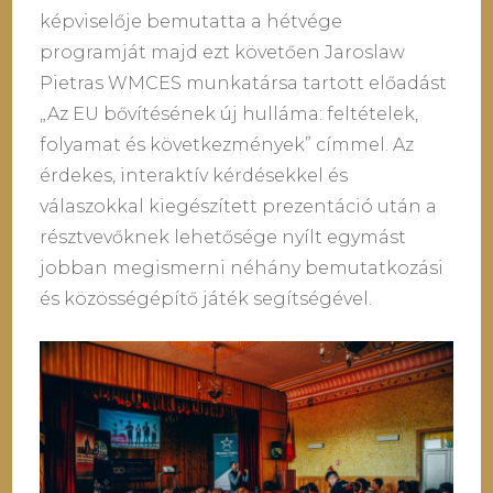
képviselője bemutatta a hétvége
programját majd ezt követően Jaroslaw
Pietras WMCES munkatársa tartott előadást
„Az EU bővítésének új hulláma: feltételek,
folyamat és következmények” címmel. Az
érdekes, interaktív kérdésekkel és
válaszokkal kiegészített prezentáció után a
résztvevőknek lehetősége nyílt egymást
jobban megismerni néhány bemutatkozási
és közösségépítő játék segítségével.