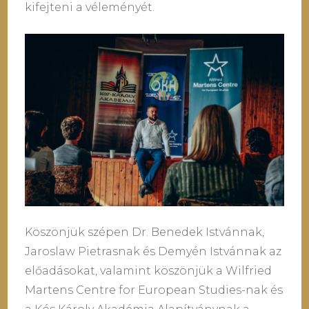
kifejteni a véleményét.
Köszönjük szépen Dr. Benedek Istvánnak,
Jaroslaw Pietrasnak és Demyén Istvánnak az
előadásokat, valamint köszönjük a Wilfried
Martens Centre for European Studies-nak és