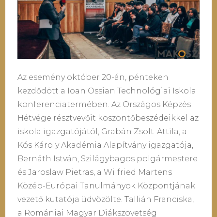
Az esemény október 20-án, pénteken
kezdődött a Ioan Ossian Technológiai Iskola
konferenciatermében. Az Országos Képzés
Hétvége résztvevőit köszöntőbeszédeikkel az
iskola igazgatójától, Grabán Zsolt-Attila, a
Kós Károly Akadémia Alapítvány igazgatója,
Bernáth István, Szilágybagos polgármestere
és Jaroslaw Pietras, a Wilfried Martens
Közép-Európai Tanulmányok Központjának
vezető kutatója üdvözölte. Tallián Franciska,
a Romániai Magyar Diákszövetség