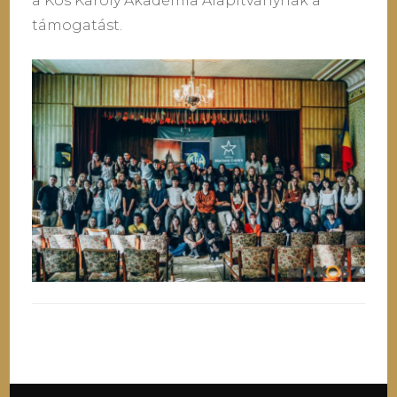
a Kós Károly Akadémia Alapítványnak a
támogatást.
Bejegyzések
navigációja