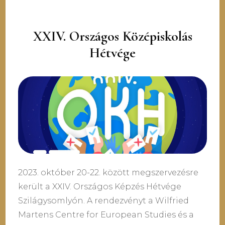
XXIV. Országos Középiskolás
Hétvége
2023. október 20-22. között megszervezésre
került a XXIV. Országos Képzés Hétvége
Szilágysomlyón. A rendezvényt a Wilfried
Martens Centre for European Studies és a