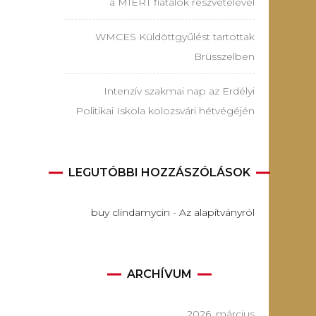
a MIÉRT fiatalok részvételével
WMCES Küldöttgyűlést tartottak
Brüsszelben
Intenzív szakmai nap az Erdélyi
Politikai Iskola kolozsvári hétvégéjén
LEGUTÓBBI HOZZÁSZÓLÁSOK
buy clindamycin
-
Az alapítványról
ARCHÍVUM
2026. március