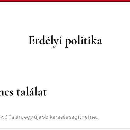
épzések
utatások
Erdélyi politika
önyvkiadás
örténelmi előadás
orozatok
gyéb
cs találat
 :) Talán, egy újabb keresés segíthetne...