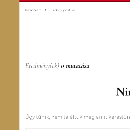
K
Kezdőlap
Erdélyi politika
K
K
T
Eredmény(ek)
0 mutatása
s
E
Nin
Úgy tűnik, nem találtuk meg amit kerestünk.