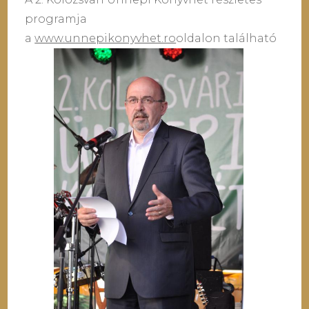
programja
a
www.unnepikonyvhet.ro
oldalon található