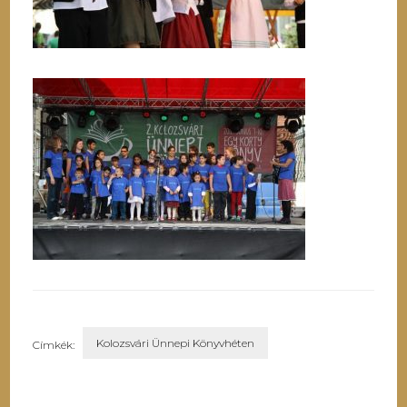
Kolozsvári Ünnepi Könyvhéten
Címkék:
Bejegyzések
navigációja