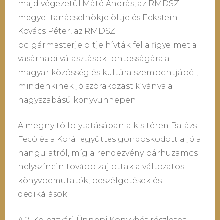
majd végezetül Máté András, az RMDSZ
megyei tanácselnökjelöltje és Eckstein-
Kovács Péter, az RMDSZ
polgármesterjelöltje hívták fel a figyelmet a
vasárnapi választások fontosságára a
magyar közösség és kultúra szempontjából,
mindenkinek jó szórakozást kívánva a
nagyszabású könyvünnepen.
A megnyitó folytatásában a kis téren Balázs
Fecó és a Korál együttes gondoskodott a jó a
hangulatról, míg a rendezvény párhuzamos
helyszínein tovább zajlottak a változatos
könyvbemutatók, beszélgetések és
dedikálások.
A 2. Kolozsvári Ünnepi Könyvhét részletes