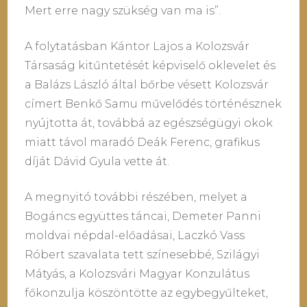
Mert erre nagy szükség van ma is”.
A folytatásban Kántor Lajos a Kolozsvár
Társaság kitűntetését képviselő oklevelet és
a Balázs László által bőrbe vésett Kolozsvár
címert Benkő Samu művelődés történésznek
nyújtotta át, továbbá az egészségügyi okok
miatt távol maradó Deák Ferenc, grafikus
díját Dávid Gyula vette át.
A megnyitó további részében, melyet a
Bogáncs együttes táncai, Demeter Panni
moldvai népdal-előadásai, Laczkó Vass
Róbert szavalata tett színesebbé, Szilágyi
Mátyás, a Kolozsvári Magyar Konzulátus
főkonzulja köszöntötte az egybegyűlteket,