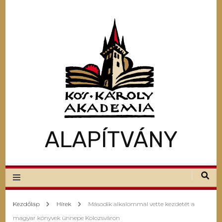
ALAPÍTVÁNY
Kezdőlap
Hírek
Második alkalommal vette kezdetét a
magyar könyvek ünnepe Kolozsváron