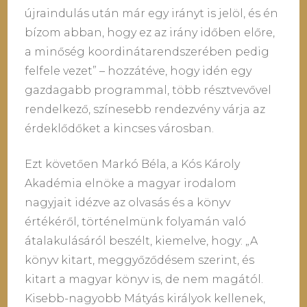
újraindulás után már egy irányt is jelöl, és én
bízom abban, hogy ez az irány időben előre,
a minőség koordinátarendszerében pedig
felfele vezet” – hozzátéve, hogy idén egy
gazdagabb programmal, több résztvevővel
rendelkező, színesebb rendezvény várja az
érdeklődőket a kincses városban.
Ezt követően Markó Béla, a Kós Károly
Akadémia elnöke a magyar irodalom
nagyjait idézve az olvasás és a könyv
értékéről, történelmünk folyamán való
átalakulásáról beszélt, kiemelve, hogy: „A
könyv kitart, meggyőződésem szerint, és
kitart a magyar könyv is, de nem magától.
Kisebb-nagyobb Mátyás királyok kellenek,