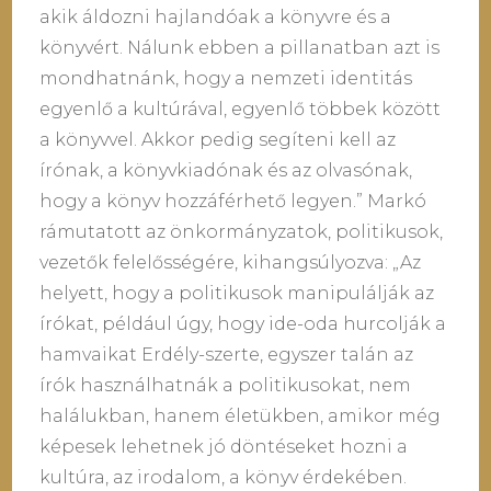
akik áldozni hajlandóak a könyvre és a
könyvért. Nálunk ebben a pillanatban azt is
mondhatnánk, hogy a nemzeti identitás
egyenlő a kultúrával, egyenlő többek között
a könyvvel. Akkor pedig segíteni kell az
írónak, a könyvkiadónak és az olvasónak,
hogy a könyv hozzáférhető legyen.” Markó
rámutatott az önkormányzatok, politikusok,
vezetők felelősségére, kihangsúlyozva: „Az
helyett, hogy a politikusok manipulálják az
írókat, például úgy, hogy ide-oda hurcolják a
hamvaikat Erdély-szerte, egyszer talán az
írók használhatnák a politikusokat, nem
halálukban, hanem életükben, amikor még
képesek lehetnek jó döntéseket hozni a
kultúra, az irodalom, a könyv érdekében.