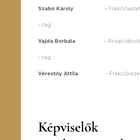
Szabó Károly
– Frakcióvezető-helye
– tag
Vajda Borbála
– Privatizációs bizot
– tag
Verestóy Attila
– Frakcióvezető, Vis
Képviselők