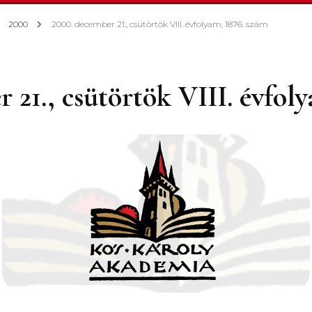
épzések
2000
2000. december 21., csütörtök VIII. évfolyam, 1876. szám
utatások
 21., csütörtök VIII. évfol
önyvkiadás
örténelmi előadás
orozatok
gyéb