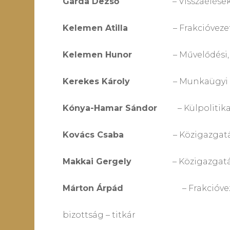
Garda Dezső
– Visszaéléseket kiv
Kelemen Atilla
– Frakcióvezető, Me
Kelemen Hunor
– Művelődési, művés
Kerekes Károly
– Munkaügyi és szo
Kónya-Hamar Sándor
– Külpolitikai 
Kovács Csaba
– Közigazgatási és te
Makkai Gergely
– Közigazgatási és t
Márton Árpád
– Frakcióv
bizottság – titkár