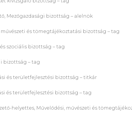
izsgáló bizottság – tag
zőgazdasági bizottság – alelnök
zeti és tömegtájékoztatási bizottság – tag
ciális bizottság – tag
bizottság – tag
rületfejlesztési bizottság – titkár
erületfejlesztési bizottság – tag
ezető-helyettes, Művelődési, művészeti és tömegtájéko