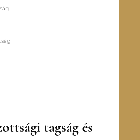
ság
tság
 tagság és