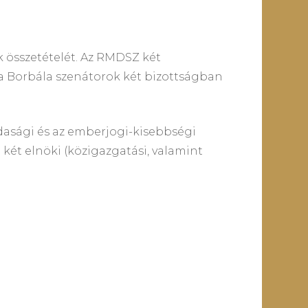
 összetételét. Az RMDSZ két
da Borbála szenátorok két bizottságban
dasági és az emberjogi-kisebbségi
 két elnöki (közigazgatási, valamint