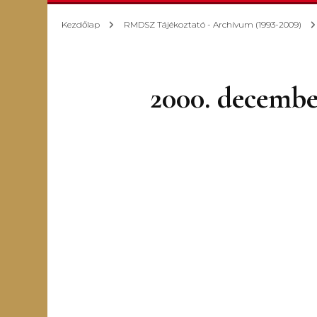
K
Kezdőlap
RMDSZ Tájékoztató - Archívum (1993-2009)
K
2000. december
K
T
s
E