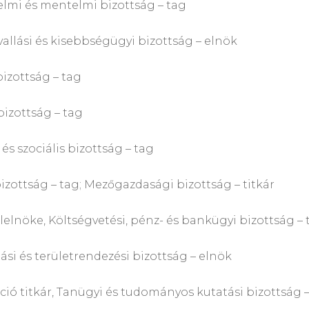
mi és mentelmi bizottság – tag
 és kisebbségügyi bizottság – elnök
ottság – tag
ttság – tag
ciális bizottság – tag
– tag; Mezőgazdasági bizottság – titkár
, Költségvetési, pénz- és bankügyi bizottság – 
erületrendezési bizottság – elnök
r, Tanügyi és tudományos kutatási bizottság –