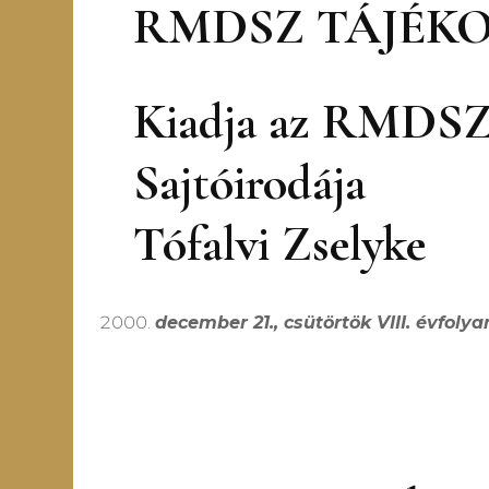
RMDSZ TÁJÉK
Kiadja az RMDS
Sajtóir
Tófalvi Zselyke
december 21., csütörtök VIII. évfoly