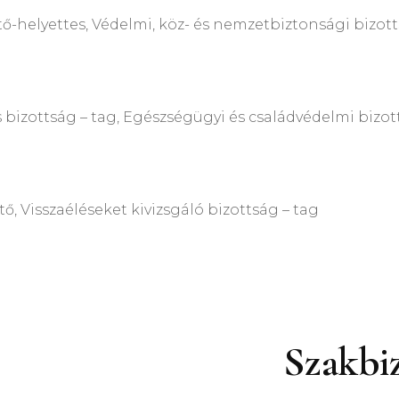
ttes, Védelmi, köz- és nemzetbiztonsági bizott
tság – tag, Egészségügyi és családvédelmi bizot
szaéléseket kivizsgáló bizottság – tag
 Szakbizottsági