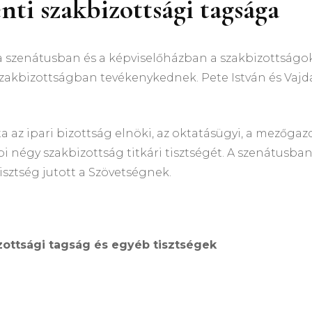
i szakbizottsági tagsága
 szenátusban és a képviselőházban a szakbizottságok
 szakbizottságban tevékenykednek. Pete István és Vaj
z ipari bizottság elnöki, az oktatásügyi, a mezőgaz
i négy szakbizottság titkári tisztségét. A szenátusban
isztség jutott a Szövetségnek.
zottsági tagság és egyéb tisztségek