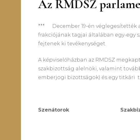
Az RMDSZ parlament
*** December 19-én véglegesítették a
frakciójának tagjai általában egy-egy
fejtenek ki tevékenységet.
A képviselőházban az RMDSZ megkapta a
szakbizottság alelnöki, valamint tovább
emberjogi bizottságok) és egy titkári t
Szenátorok
Szakbi