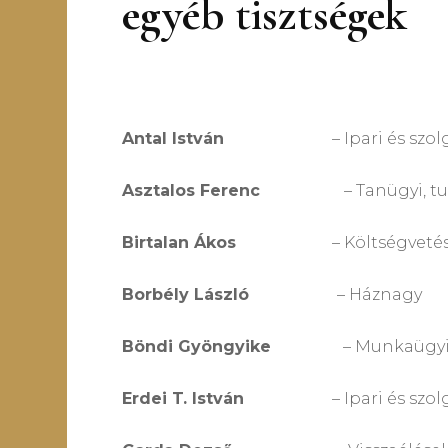
egyéb tisztségek
Antal István
– Ipari és szolgáltat
Asztalos Ferenc
– Tanügyi, tudomány
Birtalan Ákos
– Költségvetési, pénz
Borbély László
– Háznagy
Böndi Gyöngyike
– Munkaügyi és sz
Erdei T. István
– Ipari és szolgálta