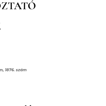
OZTATÓ
Z
odája Szerk
am, 1876. szám