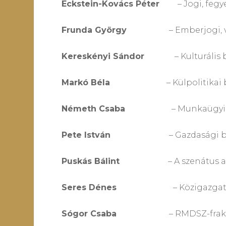
Eckstein-Kovács Péter
– Jogi, fegyel
Frunda György
– Emberjogi, vallási
Kereskényi Sándor
– Kulturális biz
Markó Béla
– Külpolitikai bizo
Németh Csaba
– Munkaügyi és szo
Pete István
– Gazdasági bizottság 
Puskás Bálint
– A szenátus alelnöke
Seres Dénes
– Közigazgatási és t
Sógor Csaba
– RMDSZ-frakció titká